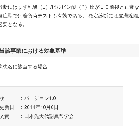
診断にはまず乳酸（L）/ピルビン酸（P）比が１０前後と正常
軽症型では糖負荷テストも有効である。 確定診断には皮膚線
必要となる。
当該事業における対象基準
疾患名に該当する場合
版
：バージョン1.0
更新日
：2014年10月6日
文責
：日本先天代謝異常学会