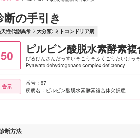
診断の手引き
先天性代謝異常
大分類: ミトコンドリア病
ピルビン酸脱水素酵素複
50
ぴるびんさんだっすいそこうそふくごうたいけっ
Pyruvate dehydrogenase complex deficiency
番号：87
告示
疾病名：ピルビン酸脱水素酵素複合体欠損症
診断方法