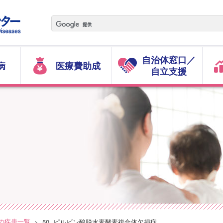
自治体窓口／
病
医療費助成
自立支援
の疾患一覧
50. ピルビン酸脱水素酵素複合体欠損症