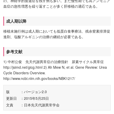
の、神経学的後遺症を残す例も多い。また慢性期でも高アンモニア
血症の急性増悪を繰り返すことが多く肝移植の適応である。
成人期以降
移植未施行例は成人期においても低蛋白食事療法、残余窒素排泄促
進剤、塩酸アルギニンの治療の継続が必要である。
参考文献
1) 中村公俊 先天代謝異常症の治療指針 尿素サイクル異常症
http://jsimd.net/gicg.html 2) Ah Mew N, et al. Gene Review: Urea
Cycle Disorders Overview.
http://www.ncbi.nlm.nih.gov/books/NBK1217/
版
：バージョン2.0
更新日
：2015年5月25日
文責
：日本先天代謝異常学会