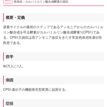
疾病名：カルバミルリン酸合成酵素欠損症
概要・定義
尿素サイクルの最初のステップであるアンモニアからのカルバミル
リン酸合成を司る酵素がカルバミルリン酸合成酵素1(CPS1)であ
る。CPS1欠損症は高アンモニア血症をきたす常染色体劣性遺伝性
疾患である。
疫学
80万人に1人。
病因
CPS1遺伝子の機能喪失型変異に起因する。
症状