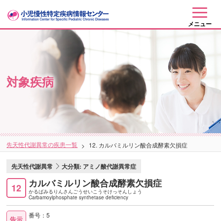
メニュー
対象疾病
先天性代謝異常の疾患一覧
12. カルバミルリン酸合成酵素欠損症
先天性代謝異常
大分類: アミノ酸代謝異常症
カルバミルリン酸合成酵素欠損症
12
かるばみるりんさんごうせいこうそけっそんしょう
Carbamoylphosphate synthetase deficiency
番号：5
告示