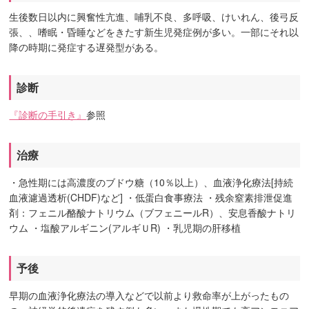
生後数日以内に興奮性亢進、哺乳不良、多呼吸、けいれん、後弓反
張、、嗜眠・昏睡などをきたす新生児発症例が多い。一部にそれ以
降の時期に発症する遅発型がある。
診断
『診断の手引き』
参照
治療
・急性期には高濃度のブドウ糖（10％以上）、血液浄化療法[持続
血液濾過透析(CHDF)など] ・低蛋白食事療法 ・残余窒素排泄促進
剤：フェニル酪酸ナトリウム（ブフェニールR）、安息香酸ナトリ
ウム ・塩酸アルギニン(アルギＵR) ・乳児期の肝移植
予後
早期の血液浄化療法の導入などで以前より救命率が上がったもの