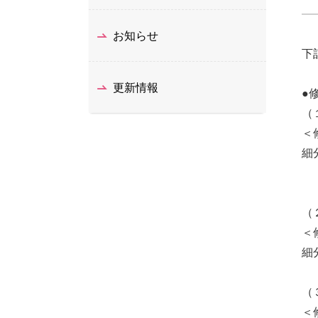
お知らせ
下
更新情報
●
（
＜
細
（
＜
細
（
＜