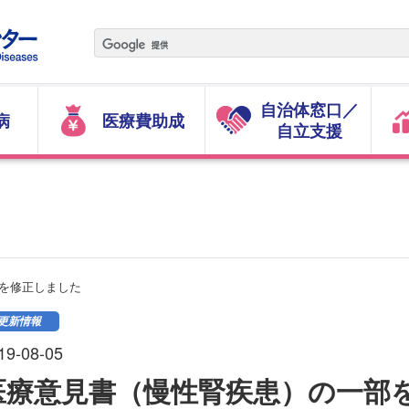
自治体窓口／
病
医療費助成
自立支援
を修正しました
更新情報
19-08-05
医療意見書（慢性腎疾患）の一部