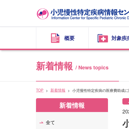
概要
対象疾
新着情報
/ News topics
TOP
新着情報
小児慢性特定疾病の医療費助成に
新着情報
20
全て