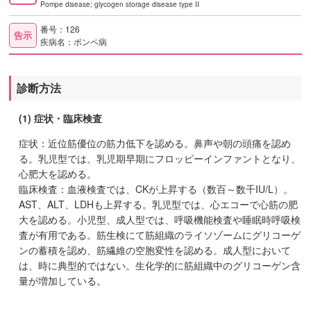
Pompe disease; glycogen storage disease type II
番号：126
告示
疾病名：ポンペ病
診断方法
(1) 症状・臨床検査
症状：近位筋優位の筋力低下を認める。鼻声や朝の頭痛を認め
る。乳児型では、乳児期早期にフロッピーインファントとなり、
心肥大を認める。
臨床検査：血液検査では、CKが上昇する（数百～数千IU/L）。
AST、ALT、LDHも上昇する。乳児型では、心エコーで心筋の肥
大を認める。小児型、成人型では、呼吸機能検査や睡眠時呼吸検
査が有用である。筋生検にて筋組織のライソゾームにグリコーゲ
ンの蓄積を認め、筋繊維の空胞変性を認める。成人型において
は、時に典型的ではない。生化学的に筋組織中のグリコーゲン含
量が増加している。