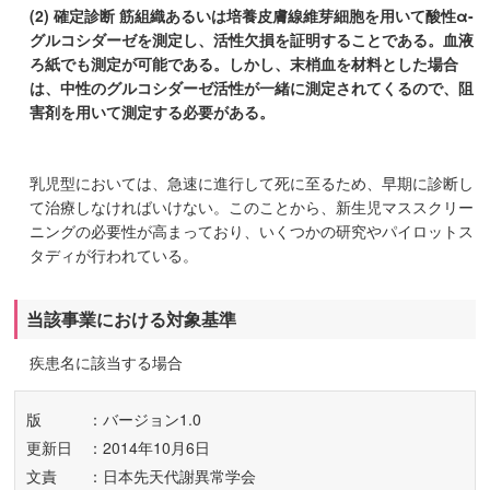
(2) 確定診断 筋組織あるいは培養皮膚線維芽細胞を用いて酸性α-
グルコシダーゼを測定し、活性欠損を証明することである。血液
ろ紙でも測定が可能である。しかし、末梢血を材料とした場合
は、中性のグルコシダーゼ活性が一緒に測定されてくるので、阻
害剤を用いて測定する必要がある。
乳児型においては、急速に進行して死に至るため、早期に診断し
て治療しなければいけない。このことから、新生児マススクリー
ニングの必要性が高まっており、いくつかの研究やパイロットス
タディが行われている。
当該事業における対象基準
疾患名に該当する場合
版
：バージョン1.0
更新日
：2014年10月6日
文責
：日本先天代謝異常学会