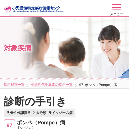
メニュー
対象疾病
疾患群別一覧
先天性代謝異常の疾患一覧
97. ポンペ（Pompe）病
診断の手引き
先天性代謝異常
大分類: ライソゾーム病
ポンペ（Pompe）病
97
ぽんぺびょう