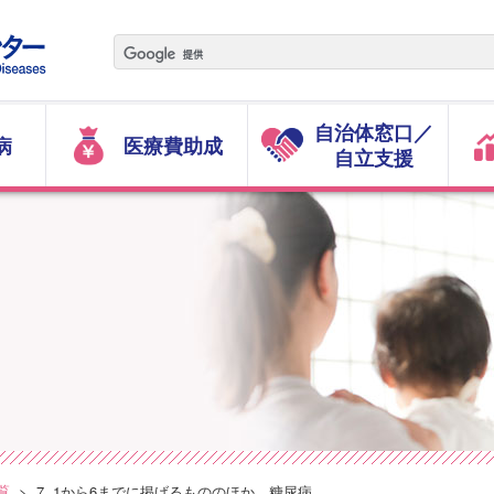
自治体窓口／
病
医療費助成
自立支援
覧
7. 1から6までに掲げるもののほか、糖尿病