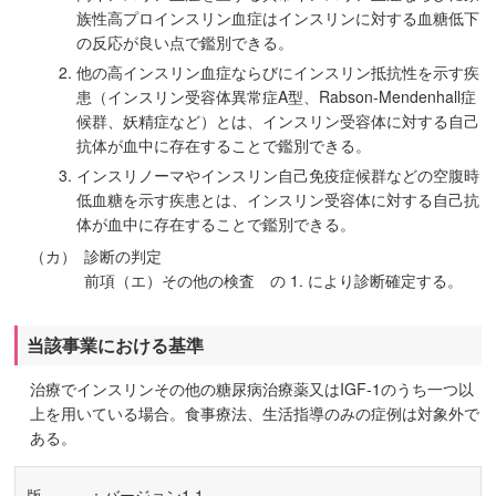
族性高プロインスリン血症はインスリンに対する血糖低下
の反応が良い点で鑑別できる。
他の高インスリン血症ならびにインスリン抵抗性を示す疾
患（インスリン受容体異常症A型、Rabson-Mendenhall症
候群、妖精症など）とは、インスリン受容体に対する自己
抗体が血中に存在することで鑑別できる。
インスリノーマやインスリン自己免疫症候群などの空腹時
低血糖を示す疾患とは、インスリン受容体に対する自己抗
体が血中に存在することで鑑別できる。
（カ）
診断の判定
前項（エ）その他の検査 の 1. により診断確定する。
当該事業における基準
治療でインスリンその他の糖尿病治療薬又はIGF-1のうち一つ以
上を用いている場合。食事療法、生活指導のみの症例は対象外で
ある。
版
：バージョン1.1