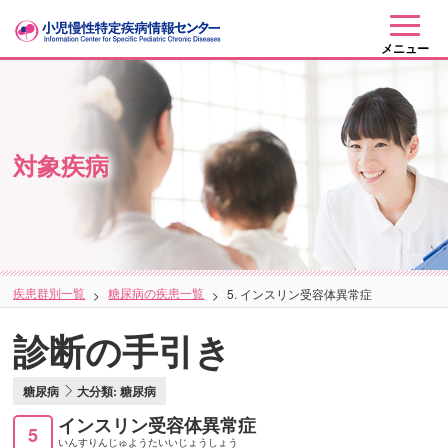
メニュー
対象疾病
疾患群別一覧
糖尿病の疾患一覧
5. インスリン受容体異常症
診断の手引き
糖尿病
大分類: 糖尿病
インスリン受容体異常症
5
いんすりんじゅようたいいじょうしょう