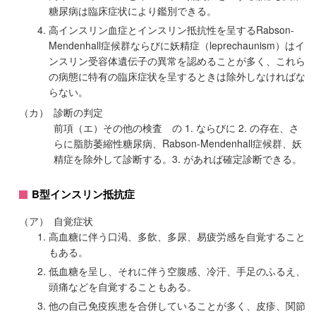
糖尿病は臨床症状により鑑別できる。
高インスリン血症とインスリン抵抗性を呈するRabson-
Mendenhall症候群ならびに妖精症（leprechaunism）はイ
ンスリン受容体遺伝子の異常を認めることが多く、これら
の病態に特有の臨床症状を呈するときは除外しなければな
らない。
（カ）
診断の判定
前項（エ）その他の検査 の 1. ならびに 2. の存在、さ
らに脂肪萎縮性糖尿病、Rabson-Mendenhall症候群、妖
精症を除外して診断する。3. があれば確定診断できる。
B型インスリン抵抗症
（ア）
自覚症状
高血糖に伴う口渇、多飲、多尿、易疲労感を自覚すること
もある。
低血糖を呈し、それに伴う空腹感、冷汗、手足のふるえ、
頭痛などを自覚することもある。
他の自己免疫疾患を合併していることが多く、皮疹、関節