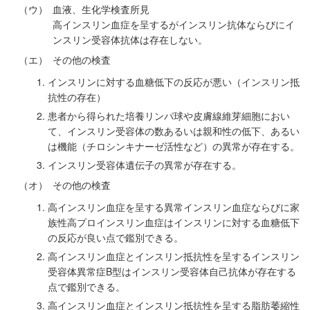
（ウ）
血液、生化学検査所見
高インスリン血症を呈するがインスリン抗体ならびにイ
ンスリン受容体抗体は存在しない。
（エ）
その他の検査
インスリンに対する血糖低下の反応が悪い（インスリン抵
抗性の存在）
患者から得られた培養リンパ球や皮膚線維芽細胞におい
て、インスリン受容体の数あるいは親和性の低下、あるい
は機能（チロシンキナーゼ活性など）の異常が存在する。
インスリン受容体遺伝子の異常が存在する。
（オ）
その他の検査
高インスリン血症を呈する異常インスリン血症ならびに家
族性高プロインスリン血症はインスリンに対する血糖低下
の反応が良い点で鑑別できる。
高インスリン血症とインスリン抵抗性を呈するインスリン
受容体異常症B型はインスリン受容体自己抗体が存在する
点で鑑別できる。
高インスリン血症とインスリン抵抗性を呈する脂肪萎縮性