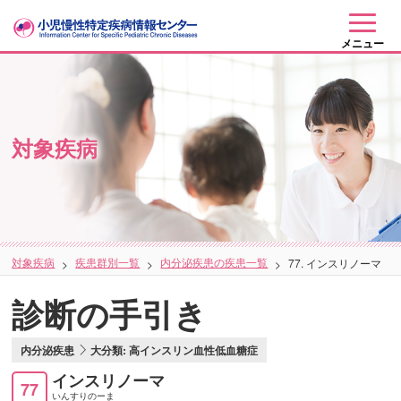
メニュー
対象疾病
対象疾病
疾患群別一覧
内分泌疾患の疾患一覧
77. インスリノーマ
診断の手引き
内分泌疾患
大分類: 高インスリン血性低血糖症
インスリノーマ
77
いんすりのーま