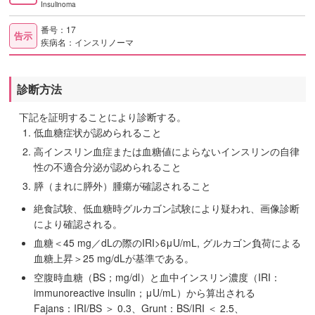
Insulinoma
番号：17
告示
疾病名：インスリノーマ
診断方法
下記を証明することにより診断する。
低血糖症状が認められること
高インスリン血症または血糖値によらないインスリンの自律
性の不適合分泌が認められること
膵（まれに膵外）腫瘍が確認されること
絶食試験、低血糖時グルカゴン試験により疑われ、画像診断
により確認される。
血糖＜45 mg／dLの際のIRI>6μU/mL, グルカゴン負荷による
血糖上昇＞25 mg/dLが基準である。
空腹時血糖（BS；mg/dl）と血中インスリン濃度（IRI：
immunoreactive insulin；μU/mL）から算出される
Fajans：IRI/BS ＞ 0.3、
Grunt：BS/IRI ＜ 2.5、