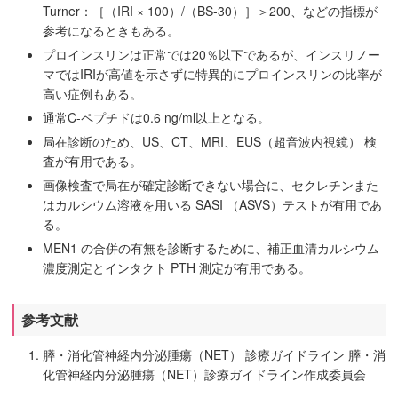
Turner：［（IRI × 100）/（BS-30）］＞200、
などの指標が
参考になるときもある。
プロインスリンは正常では20％以下であるが、インスリノー
マではIRIが高値を示さずに特異的にプロインスリンの比率が
高い症例もある。
通常C-ペプチドは0.6 ng/ml以上となる。
局在診断のため、US、CT、MRI、EUS（超音波内視鏡） 検
査が有用である。
画像検査で局在が確定診断できない場合に、セクレチンまた
はカルシウム溶液を用いる SASI （ASVS）テストが有用であ
る。
MEN1 の合併の有無を診断するために、補正血清カルシウム
濃度測定とインタクト PTH 測定が有用である。
参考文献
膵・消化管神経内分泌腫瘍（NET） 診療ガイドライン 膵・消
化管神経内分泌腫瘍（NET）診療ガイドライン作成委員会