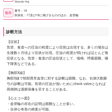
Vascular ring
番号：19
告示
疾病名：17及び18に掲げるもののほか、血管輪
診断方法
【症状】
気管、食道への圧迫の程度により症状は出現する。多くの場合は
生後数ヶ月頃より症状が出現。圧迫の程度が弱ければほとんど無
症状となる。気管・食道の圧迫症状として、喘鳴、呼吸困難、嚥
下障害などである。
【胸部X線】
胸部X線で頸部異常血管に対する診断は困難。なお、右側大動脈
弓の診断は可能。気管の圧迫が強いためにcheck valveとなれば
両側肺は過膨張像を呈することがある。
【心エコー図】
・血管輪の存在の証明は困難なことが多い。
・合併心奇形の精査が可能。