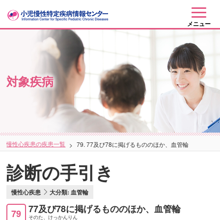
メニュー
対象疾病
慢性心疾患の疾患一覧
79. 77及び78に掲げるもののほか、血管輪
診断の手引き
慢性心疾患
大分類: 血管輪
77及び78に掲げるもののほか、血管輪
79
そのた、けっかんりん