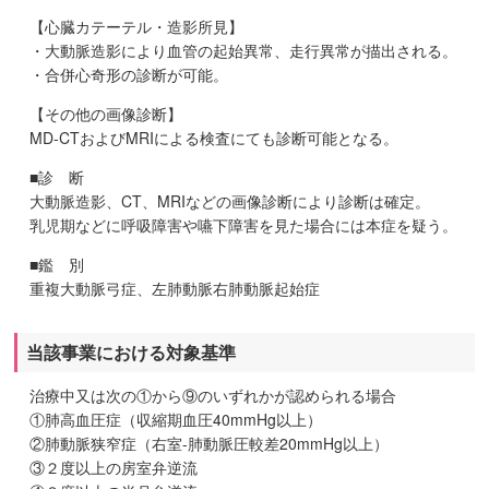
【心臓カテーテル・造影所見】
・大動脈造影により血管の起始異常、走行異常が描出される。
・合併心奇形の診断が可能。
【その他の画像診断】
MD-CTおよびMRIによる検査にても診断可能となる。
■診 断
大動脈造影、CT、MRIなどの画像診断により診断は確定。
乳児期などに呼吸障害や嚥下障害を見た場合には本症を疑う。
■鑑 別
重複大動脈弓症、左肺動脈右肺動脈起始症
当該事業における対象基準
治療中又は次の①から⑨のいずれかが認められる場合
①肺高血圧症（収縮期血圧40mmHg以上）
②肺動脈狭窄症（右室-肺動脈圧較差20mmHg以上）
③２度以上の房室弁逆流