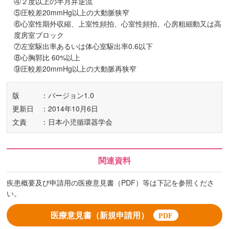
④２度以上の半月弁逆流
⑤圧較差20mmHg以上の大動脈狭窄
⑥心室性期外収縮、上室性頻拍、心室性頻拍、心房粗細動又は高
度房室ブロック
⑦左室駆出率あるいは体心室駆出率0.6以下
⑧心胸郭比 60%以上
⑨圧較差20mmHg以上の大動脈再狭窄
版
：バージョン1.0
更新日
：2014年10月6日
文責
：日本小児循環器学会
関連資料
疾患概要及び申請用の医療意見書（PDF）等は下記を参照くださ
い。
医療意見書（新規申請用）