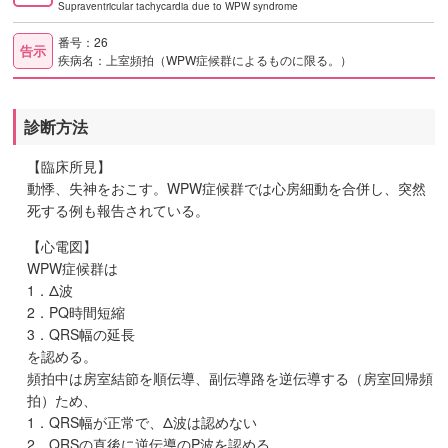
Supraventricular tachycardia due to WPW syndrome
番号：26
告示
疾病名：上室頻拍（WPW症候群によるものに限る。）
診断方法
【臨床所見】
動悸、失神をおこす。WPW症候群では心房細動を合併し、突然
死する例も報告されている。
【心電図】
WPW症候群は
1．Δ波
2．PQ時間短縮
3．QRS幅の延長
を認める。
頻拍中は房室結節を順伝導、副伝導路を逆伝導する（房室回帰頻
拍）ため、
1．QRS幅が正常で、Δ波は認めない
2．QRSの直後に逆伝導のP波を認める