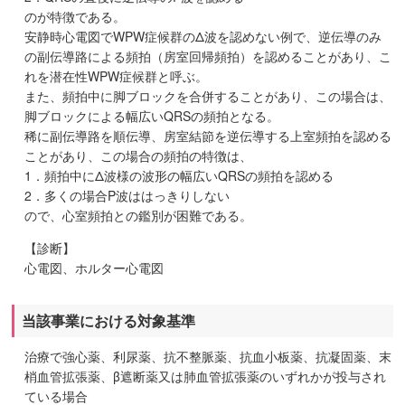
のが特徴である。
安静時心電図でWPW症候群のΔ波を認めない例で、逆伝導のみ
の副伝導路による頻拍（房室回帰頻拍）を認めることがあり、こ
れを潜在性WPW症候群と呼ぶ。
また、頻拍中に脚ブロックを合併することがあり、この場合は、
脚ブロックによる幅広いQRSの頻拍となる。
稀に副伝導路を順伝導、房室結節を逆伝導する上室頻拍を認める
ことがあり、この場合の頻拍の特徴は、
1．頻拍中にΔ波様の波形の幅広いQRSの頻拍を認める
2．多くの場合P波ははっきりしない
ので、心室頻拍との鑑別が困難である。
【診断】
心電図、ホルター心電図
当該事業における対象基準
治療で強心薬、利尿薬、抗不整脈薬、抗血小板薬、抗凝固薬、末
梢血管拡張薬、β遮断薬又は肺血管拡張薬のいずれかが投与され
ている場合