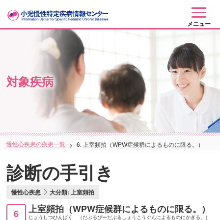
メニュー
対象疾病
慢性心疾患の疾患一覧
6. 上室頻拍（WPW症候群によるものに限る。）
診断の手引き
慢性心疾患
大分類: 上室頻拍
上室頻拍（WPW症候群によるものに限る。）
6
じょうしつひんぱく （だぶるぴーだぶるしょうこうぐんによるものにかぎる。）