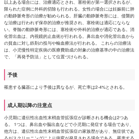
以上ある場合には、治療適応とされ、塞栓術が第一選択されるが、
限られた症例に外科的切除も行われる。女性の場合には妊娠前に肺
の動静脈奇形の治療が勧められる。肝臓の動静脈奇形には、侵襲的
な治療は行われず保存的治療が推奨され、塞栓術は適応にならな
い。脊髄の動静脈奇形には、塞栓術や外科的治療が適応である。消
化管出血は、内視鏡的止血術が行われる。鼻出血や消化管出血から
の貧血に対し鉄剤の投与や輸血療法が行われる。 これらの治療法
は、小児慢性特定疾病の医療費助成の対象の治療基準の中の治療法
で、「再発予防法」として位置づけられる。
予後
罹患する臓器により予後は異なるが、死亡率は2-4%とされる。
成人期以降の注意点
小児期に遺伝性出血性末梢血管拡張症が診断される機会は2つあ
る。 1つは、鼻出血や脳出血などで小児期に発症する場合であり、
他方は、遺伝性出血性末梢血管拡張症の家族歴があり、無症状であ
るがスクリーニングにより病変が発見される場合である。罹患する