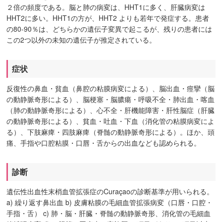
２倍の頻度である。脳と肺の病変は、HHT1に多く、肝臓病変は
HHT2に多い。HHT1の方が、HHT2 よりも若年で発症する。患者
の80-90％は、どちらかの遺伝子変異で起こるが、残りの患者には
この2つ以外の未知の遺伝子が推定されている。
症状
反復性の鼻血・貧血（鼻腔の粘膜病変による）、脳出血・痙攣（脳
の動静脈奇形による）、脳梗塞・脳膿瘍・呼吸不全・肺出血・喀血
（肺の動静脈奇形による）、心不全・肝機能障害・肝性脳症（肝臓
の動静脈奇形による）、貧血・吐血・下血（消化管の粘膜病変によ
る）、下肢麻痺・四肢麻痺（脊髄の動静脈奇形による）。ほか、頭
痛、手指や口腔粘膜・口唇・舌からの出血なども認められる。
診断
遺伝性出血性末梢血管拡張症のCuraçaoの診断基準が用いられる。
a) 繰り返す鼻出血 b) 皮膚粘膜の毛細血管拡張病変（口唇・口腔・
手指・舌） c) 肺・脳・肝臓・脊髄の動静脈奇形、消化管の毛細血