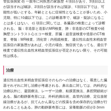
管拡張病変 d) 一親等に同疾患の家族歴 ４項目があり、3項目以上
が該当すれば確診、2項目が該当すれば疑診、1項目以下では、可
能性が低いとする。年齢とともに症候性となることが多いため、小
児期、特に10歳以下では、この診断基準で、確診・疑診になるこ
とは多くはない。 c) 項目に関しては、各臓器の検査によって診断
される。 脳：非造影と造影のMR検査、肺：非造影のCT検査や経
胸壁コントラスト心エコー検査、肝臓：超音波検査や造影のCT検
査、脊髄：MR検査、消化管：内視鏡検査。 遺伝性出血性末梢血管
拡張症の家族歴があれば、小児の場合、無症状であっても、遺伝子
検査で遺伝性出血性末梢血管拡張症が否定されない限り、その可能
性は残る。
治療
遺伝性出血性末梢血管拡張症そのものへの治療はなく、罹患した臓
器それぞれに対し治療が考慮される。鼻出血に対しては、内科的な
治療以外に、凝固療法、レーザー治療、粘膜置換法、鼻腔閉鎖術が
ある。脳の動静脈奇形には、外科的摘出術、血管内治療、定位放射
線治療があるが、抗てんかん薬などの投薬を含め保存的な治療が行
われることもある。肺の動静脈奇形には、栄養動脈の径が2-3mm