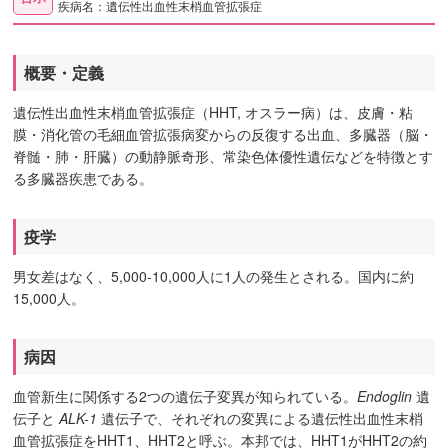
疾病名：遺伝性出血性末梢血管拡張症
概要・定義
遺伝性出血性末梢血管拡張症（HHT, オスラー病）は、皮膚・粘
膜・消化管の毛細血管拡張病変からの反復する出血、多臓器（脳・
脊髄・肺・肝臓）の動静脈奇形、常染色体優性遺伝などを特徴とす
る多臓器疾患である。
疫学
男女差はなく、5,000-10,000人に1人の発生とされる。国内に約
15,000人。
病因
血管新生に関係する2つの遺伝子変異が知られている。
Endoglin
遺
伝子と
ALK-1
遺伝子で、それぞれの変異による遺伝性出血性末梢
血管拡張症をHHT1、HHT2と呼ぶ。本邦では、HHT1がHHT2の約