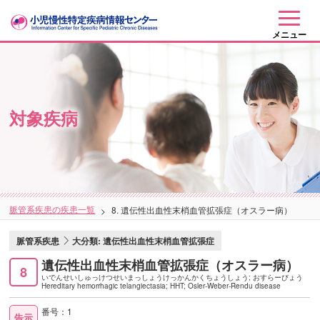
メニュー
対象疾病
脈管系疾患の疾患一覧
8. 遺伝性出血性末梢血管拡張症（オスラー病）
脈管系疾患
大分類: 遺伝性出血性末梢血管拡張症
遺伝性出血性末梢血管拡張症（オスラー病）
8
いでんせいしゅっけつせいまっしょうけっかんかくちょうしょう; おすらーびょう
Hereditary hemorrhagic telangiectasia; HHT; Osler-Weber-Rendu disease
番号：1
告示