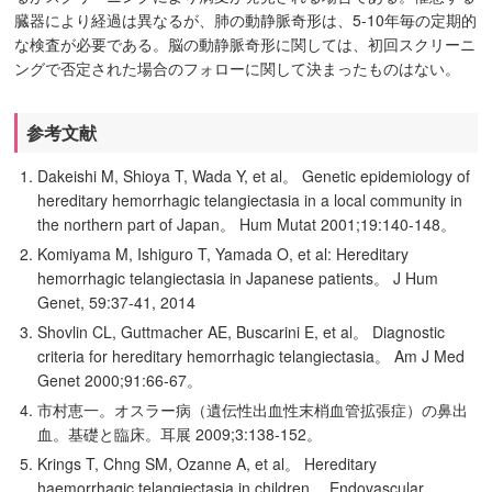
臓器により経過は異なるが、肺の動静脈奇形は、5-10年毎の定期的
な検査が必要である。脳の動静脈奇形に関しては、初回スクリーニ
ングで否定された場合のフォローに関して決まったものはない。
参考文献
Dakeishi M, Shioya T, Wada Y, et al。 Genetic epidemiology of
hereditary hemorrhagic telangiectasia in a local community in
the northern part of Japan。 Hum Mutat 2001;19:140-148。
Komiyama M, Ishiguro T, Yamada O, et al: Hereditary
hemorrhagic telangiectasia in Japanese patients。 J Hum
Genet, 59:37-41, 2014
Shovlin CL, Guttmacher AE, Buscarini E, et al。 Diagnostic
criteria for hereditary hemorrhagic telangiectasia。 Am J Med
Genet 2000;91:66-67。
市村恵一。オスラー病（遺伝性出血性末梢血管拡張症）の鼻出
血。基礎と臨床。耳展 2009;3:138-152。
Krings T, Chng SM, Ozanne A, et al。 Hereditary
haemorrhagic telangiectasia in children。 Endovascular