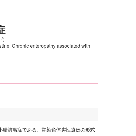
症
ょう
estine; Chronic enteropathy associated with
小腸潰瘍症である。常染色体劣性遺伝の形式