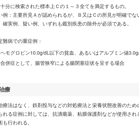
十分に検索された標本上Ｃの１～３全てを満足するもの。
い例：主要所見Ａが認められるが、Ｂ又はＣの所見が明確でな
）確実例、疑い例、いずれも鑑別疾患の除外が必須である。
定難病での重症例：
ヘモグロビン10.0g/dL以下の貧血、あるいはアルブミン値3.0
合併症として、腸管狭窄による腸閉塞症状を呈する場合
治療
治療法はなく、鉄剤投与などの対処療法と栄養状態改善のため
られる症例に対しては、抗潰瘍薬、粘膜保護剤などが使用され
術も行われる。