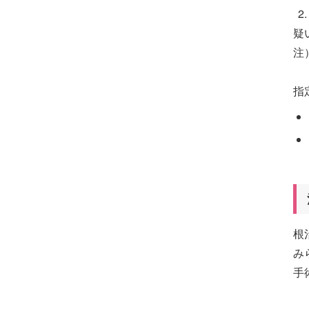
疑
注
指
根
み
手