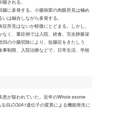
示唆される。
回腸に多発する。小腸病変の肉眼所見は極め
るいは融合しながら多発する。
炎症所見はないか軽微にとどまる。しかし。
かなく、重症例では入院、絶食、完全静脈栄
数回の小腸切除により、短腸症をきたしう
食事制限、入院治療などで、日常生活、学校
疑われていた。近年のWhole exome
ある
SLCO2A1
遺伝子の変異による機能喪失に