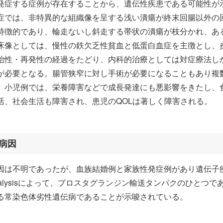
発症する症例が存在することから、遺伝性疾患である可能性が
症では、非特異的な組織像を呈する浅い潰瘍が終末回腸以外の
特徴的であり、輪走ないし斜走する帯状の潰瘍が枝分かれ、あ
床像としては、慢性の鉄欠乏性貧血と低蛋白血症を主徴とし、
治性・再発性の経過をたどり、内科的治療としては対症療法し
が必要となる。腸管狭窄に対し手術が必要になることもあり複
。小児例では、栄養障害などで成長発達にも悪影響をきたし、
活、社会生活も障害され、患児のQOLは著しく障害される。
病因
因は不明であったが、血族結婚例と家族性発症例があり遺伝子疾患が
nalysisによって、プロスタグランジン輸送タンパクのひとつで
る常染色体劣性遺伝病であることが示唆されている。