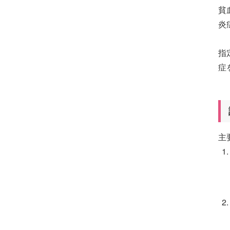
貧
炎
指
症
主