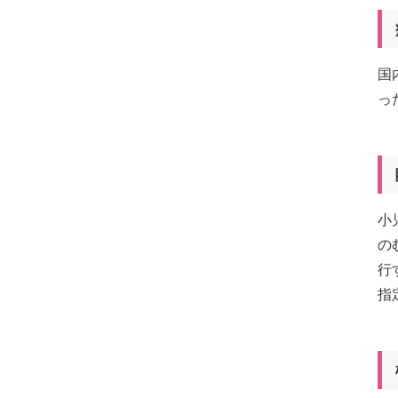
国内
っ
小
の
行
指