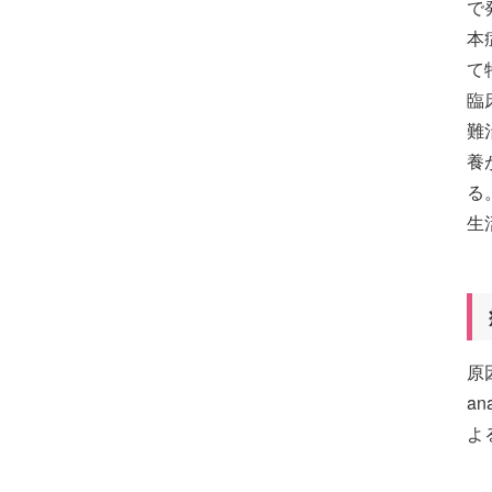
で
本
て
臨
難
養
る
生
原
a
よ