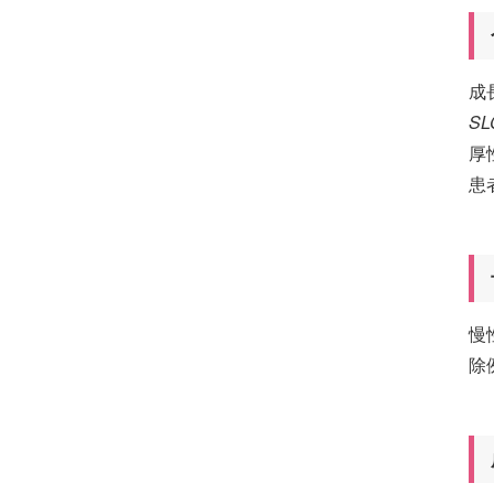
成
SL
厚
患
慢
除