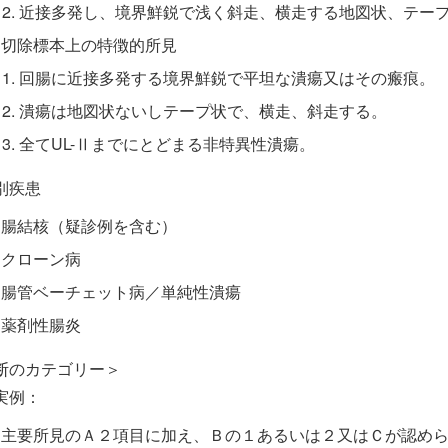
近接多発し、境界鮮鋭で浅く斜走、横走する地図状、テー
切除標本上の特徴的所見
回腸に近接多発する境界鮮鋭で平坦な潰瘍又はその瘢痕。
潰瘍は地図状ないしテープ状で、横走、斜走する。
全てUL-Ⅱまでにとどまる非特異性潰瘍。
別疾患
腸結核（疑診例を含む）
クローン病
腸管ベーチェット病／単純性潰瘍
薬剤性腸炎
断のカテゴリー＞
実例：
主要所見のＡ２項目に加え、Ｂの１あるいは２又はＣが認め