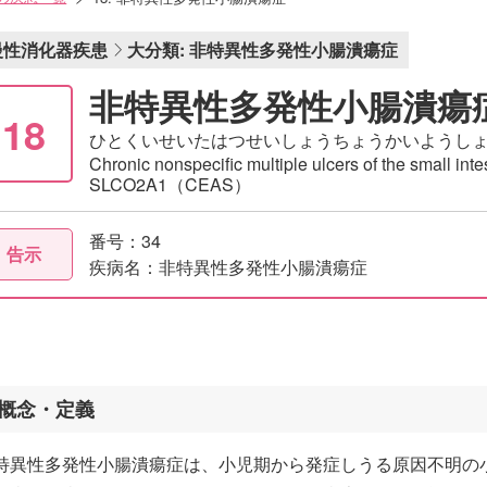
慢性消化器疾患
大分類: 非特異性多発性小腸潰瘍症
非特異性多発性小腸潰瘍
18
ひとくいせいたはつせいしょうちょうかいようし
Chronic nonspecific multiple ulcers of the small int
SLCO2A1（CEAS）
番号：34
告示
疾病名：非特異性多発性小腸潰瘍症
概念・定義
特異性多発性小腸潰瘍症は、小児期から発症しうる原因不明の