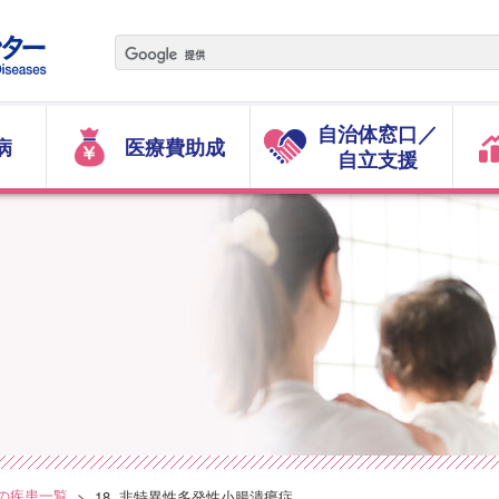
自治体窓口／
病
医療費助成
自立支援
の疾患一覧
18. 非特異性多発性小腸潰瘍症