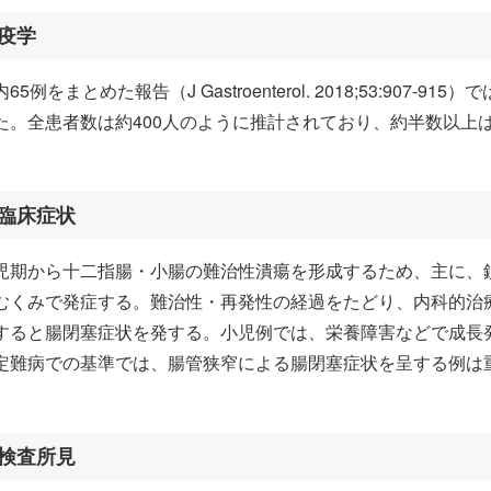
疫学
65例をまとめた報告（J Gastroenterol. 2018;53:907-
た。全患者数は約400人のように推計されており、約半数以上は
臨床症状
児期から十二指腸・小腸の難治性潰瘍を形成するため、主に、
むくみで発症する。難治性・再発性の経過をたどり、内科的治
すると腸閉塞症状を発する。小児例では、栄養障害などで成長
定難病での基準では、腸管狭窄による腸閉塞症状を呈する例は
検査所見