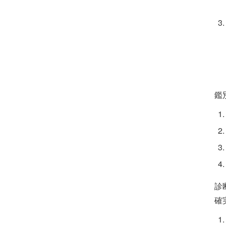
鑑
診
確