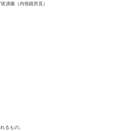
プ状潰瘍（内視鏡所見）
られるもの。