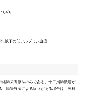
いもの。
g/dL以下の低アルブミン血症
の経腸栄養療法のみである。十二指腸潰瘍が
る。腸管狭窄による症状がある場合は、外科