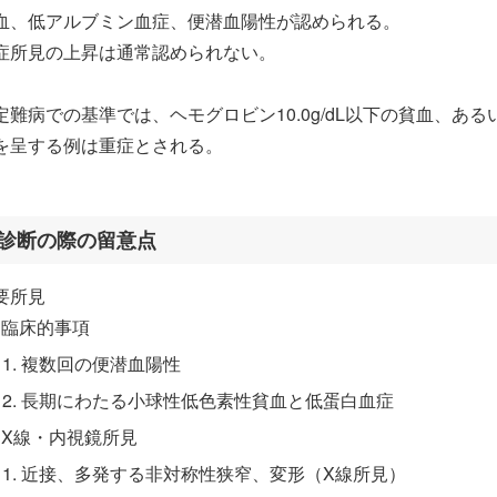
血、低アルブミン血症、便潜血陽性が認められる。
症所見の上昇は通常認められない。
定難病での基準では、ヘモグロビン10.0g/dL以下の貧血、あるい
を呈する例は重症とされる。
診断の際の留意点
要所見
臨床的事項
複数回の便潜血陽性
長期にわたる小球性低色素性貧血と低蛋白血症
X線・内視鏡所見
近接、多発する非対称性狭窄、変形（X線所見）