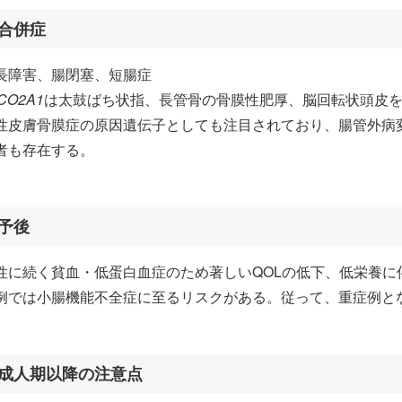
合併症
長障害、腸閉塞、短腸症
CO2A1
は太鼓ばち状指、長管骨の骨膜性肥厚、脳回転状頭皮を
性皮膚骨膜症の原因遺伝子としても注目されており、腸管外病
者も存在する。
予後
性に続く貧血・低蛋白血症のため著しいQOLの低下、低栄養
例では小腸機能不全症に至るリスクがある。従って、重症例と
成人期以降の注意点