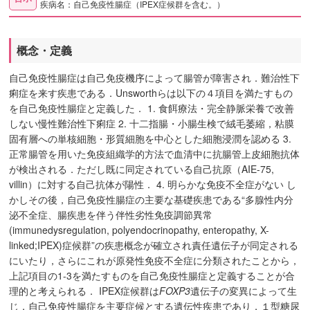
疾病名：自己免疫性腸症（IPEX症候群を含む。）
概念・定義
自己免疫性腸症は自己免疫機序によって腸管が障害され．難治性下
痢症を来す疾患である．Unsworthらは以下の４項目を満たすもの
を自己免疫性腸症と定義した． 1. 食餌療法・完全静脈栄養で改善
しない慢性難治性下痢症 2. 十二指腸・小腸生検で絨毛萎縮，粘膜
固有層への単核細胞・形質細胞を中心とした細胞浸潤を認める 3.
正常腸管を用いた免疫組織学的方法で血清中に抗腸管上皮細胞抗体
が検出される．ただし既に同定されている自己抗原（AIE-75,
villin）に対する自己抗体が陽性． 4. 明らかな免疫不全症がない し
かしその後，自己免疫性腸症の主要な基礎疾患である“多腺性内分
泌不全症、腸疾患を伴う伴性劣性免疫調節異常
(immunedysregulation, polyendocrinopathy, enteropathy, X-
linked;IPEX)症候群”の疾患概念が確立され責任遺伝子が同定される
にいたり，さらにこれが原発性免疫不全症に分類されたことから，
上記項目の1-3を満たすものを自己免疫性腸症と定義することが合
理的と考えられる． IPEX症候群は
FOXP3
遺伝子の変異によって生
じ，自己免疫性腸症を主要症候とする遺伝性疾患であり，１型糖尿