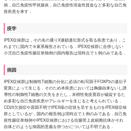
病，自己免疫性甲状腺炎，自己免疫性溶血性貧血など多彩な自己免
疫疾患を来す．
疫学
IPEX症候群は，その名の通りX連鎖遺伝形式を取る疾患であり，こ
れまでに国内で８家系報告されている．IPEX症候群に合併しない
小児自己免疫性腸症単独例の国内報告は現時点で１例のみである．
病因
IPEX症候群は制御性T細胞の分化に必須の転写因子FOXP3の遺伝子
変異によって生じる．そのため本疾患においては胸腺由来ないし誘
導性の制御性T細胞の欠失をきたし，末梢性免疫寛容が破綻するた
め多彩な自己免疫疾患やアレルギーを生じると考えられている．
CD25欠損症や原因不明でIPEX様の症状を呈するものをIPEX様症候
群としているが，国内の報告例は現時点で１例のみである．自己免
疫性腸症単独例やIPEX症候群における抗腸管上皮細胞抗体がそれ
自体どのような病因的意義を持つかについては不明である．