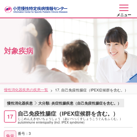
メニュー
対象疾病
慢性消化器疾患の疾患一覧
17. 自己免疫性腸症（IPEX症候群を含む。）
慢性消化器疾患
大分類: 炎症性腸疾患（自己免疫性腸症を含む。）
自己免疫性腸症（IPEX症候群を含む。）
17
じこめんえきせいちょうしょう （あいぺっくすしょうこうぐんをふくむ。）
autoimmune enteropathy (incl. IPEX syndrome)
番号：3
告示