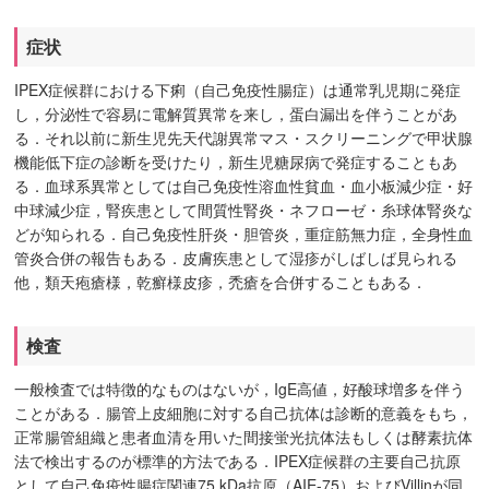
症状
IPEX症候群における下痢（自己免疫性腸症）は通常乳児期に発症
し，分泌性で容易に電解質異常を来し，蛋白漏出を伴うことがあ
る．それ以前に新生児先天代謝異常マス・スクリーニングで甲状腺
機能低下症の診断を受けたり，新生児糖尿病で発症することもあ
る．血球系異常としては自己免疫性溶血性貧血・血小板減少症・好
中球減少症，腎疾患として間質性腎炎・ネフローゼ・糸球体腎炎な
どが知られる．自己免疫性肝炎・胆管炎，重症筋無力症，全身性血
管炎合併の報告もある．皮膚疾患として湿疹がしばしば見られる
他，類天疱瘡様，乾癬様皮疹，禿瘡を合併することもある．
検査
一般検査では特徴的なものはないが，IgE高値，好酸球増多を伴う
ことがある．腸管上皮細胞に対する自己抗体は診断的意義をもち，
正常腸管組織と患者血清を用いた間接蛍光抗体法もしくは酵素抗体
法で検出するのが標準的方法である．IPEX症候群の主要自己抗原
として自己免疫性腸症関連75 kDa抗原（AIE-75）およびVillinが同