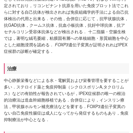
定されており，リコンビナント抗原を用いた免疫ブロット法でこれ
らに対する自己抗体が検出されれば免疫組織学的手法による自己抗
体検出の代用と出来る．その他，合併症に応じて，抗甲状腺抗体，
抗GAD抗体，クームス抗体，抗血小板抗体，抗好中球抗体，抗ア
セチルコリン受容体抗体などが検出される． 十二指腸・空腸生検
では，著明な絨毛萎縮，粘膜固有層への単核細胞・形質細胞を中心
とした細胞浸潤を認める．
FOXP3
遺伝子変異が証明されればIPEX
症候群の診断が確定する．
治療
中心静脈栄養などによる水・電解質および栄養管理を要することが
多い．ステロイド薬と免疫抑制薬（シクロスポリンA,タクロリム
ス）などの有効性が報告されているが，IPEX症候群の唯一の根治
的治療法は造血幹細胞移植である．合併症により，インスリン療
法，甲状腺ホルモン補充療法などを要する．FOXP3遺伝子変異の
ない自己免疫性腸症は成人になってから発症するものもあり，免疫
抑制療法が中心となる．