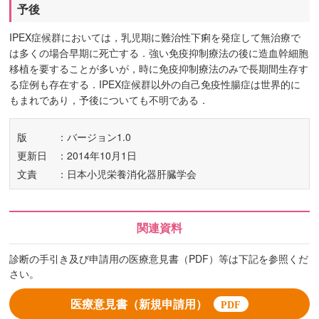
予後
IPEX症候群においては，乳児期に難治性下痢を発症して無治療で
は多くの場合早期に死亡する．強い免疫抑制療法の後に造血幹細胞
移植を要することが多いが，時に免疫抑制療法のみで長期間生存す
る症例も存在する．IPEX症候群以外の自己免疫性腸症は世界的に
もまれであり，予後についても不明である．
版
：バージョン1.0
更新日
：2014年10月1日
文責
：日本小児栄養消化器肝臓学会
関連資料
診断の手引き及び申請用の医療意見書（PDF）等は下記を参照くだ
さい。
医療意見書（新規申請用）