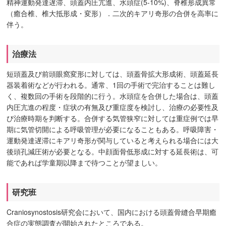
精神運動発達遅滞、頭蓋内圧亢進、水頭症(5-10%)、脊椎形成異常
（癒合椎、椎大抵形成・変形）．二次的キアリ奇形の合併を高率に
伴う。
治療法
短頭蓋及び前頭眼窩変形に対しては、頭蓋骨拡大形成術、頭蓋延長
器装着術などが行われる。通常、1回の手術で完治することは難し
く、複数回の手術を段階的に行う。水頭症を合併した場合は、頭蓋
内圧亢進の程度・症状の有無及び重症度を検討し、治療の必要性及
び治療時期を判断する。合併する気管狭窄に対しては重症例では早
期に気管切開による呼吸管理が必要になることもある。呼吸障害・
運動発達遅滞にキアリ奇形が関与していると考えられる場合には大
後頭孔減圧術が必要となる。中顔面骨低形成に対する延長術は、可
能であれば学童期以降まで待つことが望ましい。
研究班
Craniosynostosis研究会において、国内における頭蓋骨縫合早期癒
合症の実態調査が開始されたところである。