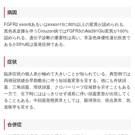
病因
FGFR2 exon8あるいはexson10に80%以上の変異が認められる。
黒色表皮腫を伴うCrouzon病ではFGFR3のAla391Glu変異が100%
認められる。遺伝子診断の重要性は高い。常染色体優性遺伝疾患で
あるが25%程は弧発症例である。
症状
臨床症状の個人差が極めて大きいことが知られている。典型例では
両側冠状縫合早期癒合に伴う短頭蓋変形を呈する。他にも舟状頭
蓋、三角頭蓋、塔状頭蓋、クロバーリーフ症候群を示すこともある
一方で、生下時にははっきりせず成長に伴い頭蓋変形が出現してく
ることもある。中顔面形態異常としては、眼球突出、咬合異常、気
道狭窄を呈する。
合併症