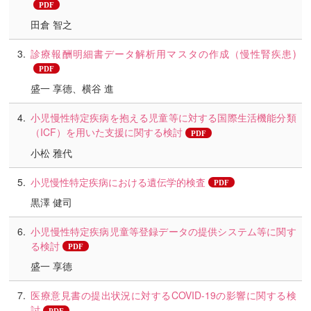
田倉 智之
診療報酬明細書データ解析用マスタの作成（慢性腎疾患)
盛一 享德、横谷 進
小児慢性特定疾病を抱える児童等に対する国際生活機能分類
（ICF）を用いた支援に関する検討
小松 雅代
小児慢性特定疾病における遺伝学的検査
黒澤 健司
小児慢性特定疾病児童等登録データの提供システム等に関す
る検討
盛一 享德
医療意見書の提出状況に対するCOVID-19の影響に関する検
討