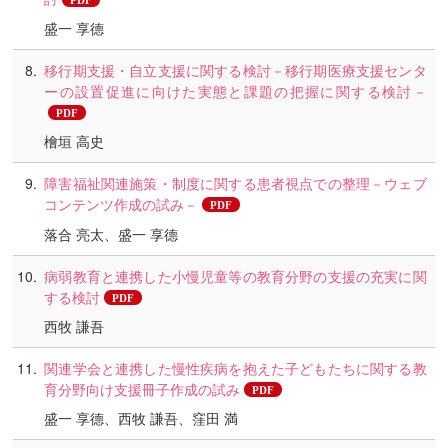
盛一 享德
移行期支援・自立支援に関する検討－移行期医療支援センタ
ーの設置促進に向けた実態と課題の把握に関する検討－
檜垣 高史
障害福祉関連施策・制度に関する患者視点での整理－ウェブ
コンテンツ作成の試み－
落合 亮太、盛一 享德
病弱教育と連携した小慢児童等の教育分野の支援の充実に関
する検討
西牧 謙吾
関連学会と連携した慢性疾病を抱えた子どもたちに関する教
育分野向け支援冊子作成の試み
盛一 享德、西牧 謙吾、窪田 満