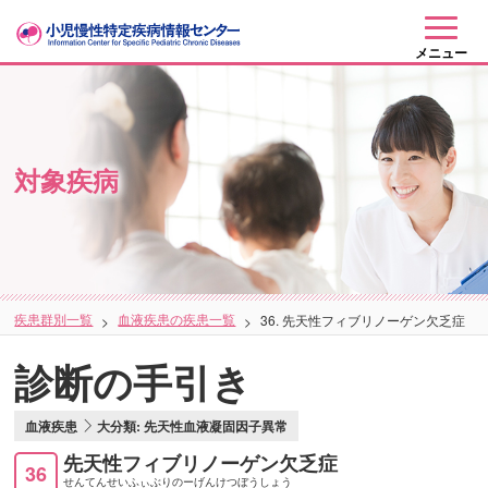
メニュー
対象疾病
疾患群別一覧
血液疾患の疾患一覧
36. 先天性フィブリノーゲン欠乏症
診断の手引き
血液疾患
大分類: 先天性血液凝固因子異常
先天性フィブリノーゲン欠乏症
36
せんてんせいふぃぶりのーげんけつぼうしょう