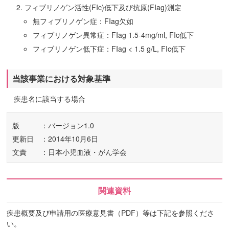
フィブリノゲン活性(FIc)低下及び抗原(FIag)測定
無フィブリノゲン症：FIag欠如
フィブリノゲン異常症：FIag 1.5-4mg/ml, FIc低下
フィブリノゲン低下症：FIag < 1.5 g/L, FIc低下
当該事業における対象基準
疾患名に該当する場合
版
：バージョン1.0
更新日
：2014年10月6日
文責
：日本小児血液・がん学会
関連資料
疾患概要及び申請用の医療意見書（PDF）等は下記を参照くださ
い。