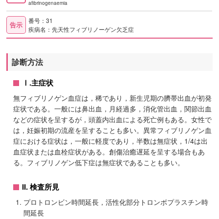
afibrinogenaemia
番号：31
告示
疾病名：先天性フィブリノーゲン欠乏症
診断方法
Ⅰ.主症状
無フィブリノゲン血症は，稀であり，新生児期の臍帯出血が初発
症状である。一般には鼻出血，月経過多，消化管出血，関節出血
などの症状を呈するが，頭蓋内出血による死亡例もある。女性で
は，妊娠初期の流産を呈することも多い。異常フィブリノゲン血
症における症状は，一般に軽度であり，半数は無症状，1/4は出
血症状または血栓症状がある。創傷治癒遅延を呈する場合もあ
る。フィブリノゲン低下症は無症状であることも多い。
II. 検査所見
プロトロンビン時間延長，活性化部分トロンボプラスチン時
間延長