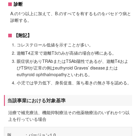
診断
A.の1つ以上に加えて、B.のすべてを有するものをバセドウ病と
診断する。
【附記】
コレステロール低値を示すことが多い。
遊離T4正常で遊離T3のみが高値の場合が稀にある。
眼症状がありTRAbまたはTSAb陽性であるが、遊離T4およ
びTSHが正常の例はeuthyroid Graves’ diseaseまたは
euthyroid ophthalmopathyといわれる。
小児では学力低下、身長促進、落ち着きの無さ等を認める。
当該事業における対象基準
治療で補充療法、機能抑制療法その他薬物療法のいずれか1つ以
上を行っている場合
版
：バージョン1.0