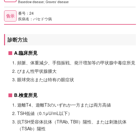
Basedow disease; Graves' disease
番号：24
告示
疾病名：バセドウ病
診断方法
A.臨床所見
頻脈、体重減少、手指振戦、発汗増加等の甲状腺中毒症所見
びまん性甲状腺腫大
眼球突出または特有の眼症状
B.検査所見
遊離T4、遊離T3のいずれか一方または両方高値
TSH低値（0.1μU/mL以下）
抗TSH受容体抗体（TRAb, TBII）陽性、または刺激抗体
（TSAb）陽性