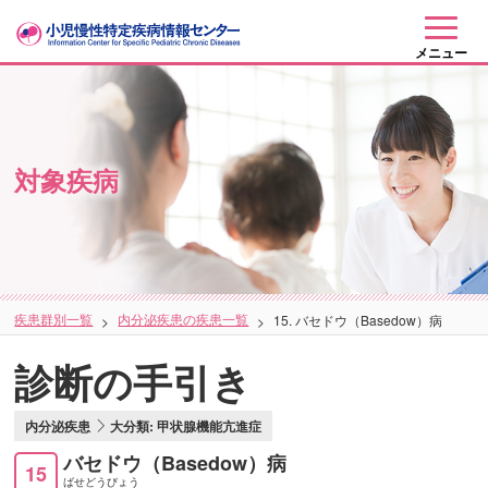
メニュー
対象疾病
疾患群別一覧
内分泌疾患の疾患一覧
15. バセドウ（Basedow）病
診断の手引き
内分泌疾患
大分類: 甲状腺機能亢進症
バセドウ（Basedow）病
15
ばせどうびょう