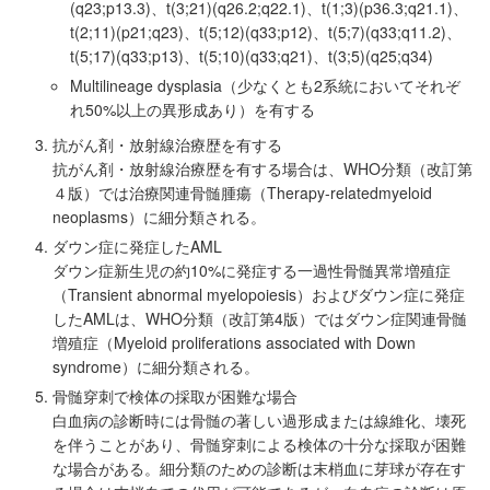
(q23;p13.3)、t(3;21)(q26.2;q22.1)、t(1;3)(p36.3;q21.1)、
t(2;11)(p21;q23)、t(5;12)(q33;p12)、t(5;7)(q33;q11.2)、
t(5;17)(q33;p13)、t(5;10)(q33;q21)、t(3;5)(q25;q34)
Multilineage dysplasia（少なくとも2系統においてそれぞ
れ50%以上の異形成あり）を有する
抗がん剤・放射線治療歴を有する
抗がん剤・放射線治療歴を有する場合は、WHO分類（改訂第
４版）では治療関連骨髄腫瘍（Therapy-relatedmyeloid
neoplasms）に細分類される。
ダウン症に発症したAML
ダウン症新生児の約10%に発症する一過性骨髄異常増殖症
（Transient abnormal myelopoiesis）およびダウン症に発症
したAMLは、WHO分類（改訂第4版）ではダウン症関連骨髄
増殖症（Myeloid proliferations associated with Down
syndrome）に細分類される。
骨髄穿刺で検体の採取が困難な場合
白血病の診断時には骨髄の著しい過形成または線維化、壊死
を伴うことがあり、骨髄穿刺による検体の十分な採取が困難
な場合がある。細分類のための診断は末梢血に芽球が存在す