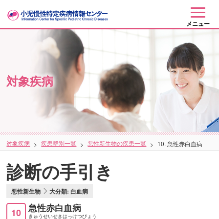
メニュー
対象疾病
対象疾病
疾患群別一覧
悪性新生物の疾患一覧
10. 急性赤白血病
診断の手引き
悪性新生物
大分類: 白血病
急性赤白血病
10
きゅうせいせきはっけつびょう