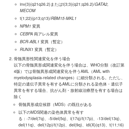
inv(3)(q21q26.2)またはt(3;3)(q21;q26.2)/
GATA2,
MECOM
t(1;22)(p13;q13)/
RBM15-MKL1
NPM1
変異
CEBPA
両アレル変異
BCR-ABL1
変異（暫定）
RUNX1
変異（暫定）
骨髄異形性関連変化を伴う場合
以下の骨髄異形成関連変化を伴う場合は、WHO分類（改訂第
4版）では骨髄異形成関連変化を伴うAML（AML with
myelodysplasia-related changes）に細分類される。ただし、
特定の遺伝子異常を有するAMLに分類される染色体・遺伝子
異常を有する場合、抗がん剤・放射線治療歴を有する場合は
除く
骨髄異形成症候群（MDS）の既往がある
以下のMDS関連の染色体異常を有す
る：-7/del(7q)、-5/del(5q)、i(17q)/t(17p)、-13/del(13q)、
del(11q)、del(12p)/t(12p)、del(9q)、idi(X)(q13)、t(11;16)