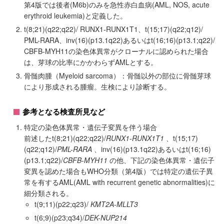
第4版では後者(M6b)のみを急性赤白血病(AML, NOS, acute
erythroid leukemia)と定義した。
t(8;21)(q22;q22)/ RUNX1-RUNX1T1、t(15;17)(q22;q12)/
PML-RARA、inv(16)(p13.1q22)あるいはt(16;16)(p13.1;q22)/
CBFB-MYH11の染色体異常がクローナルに認められた場合
は、芽球の比率にかかわらずAMLとする。
骨髄肉腫（Myeloid sarcoma）：骨髄以外の部位に骨髄芽球
により形成される腫瘤。生検により診断する。
参考となる検査所見など
特定の染色体異常・遺伝子変異を伴う場合
前述したt(8;21)(q22;q22)/
RUNX1-RUNX1T1
、t(15;17)
(q22;q12)/
PML-RARA
、inv(16)(p13.1q22)あるいはt(16;16)
(p13.1;q22)/
CBFB-MYH11
の他、下記の染色体異常・遺伝子
変異を認めた場合もWHO分類（第4版）では特定の遺伝子異
常を有するAML(AML with recurrent genetic abnormalities)に
細分類される。
t(9;11)(p22;q23)/
KMT2A-MLLT3
t(6;9)(p23;q34)/
DEK-NUP214