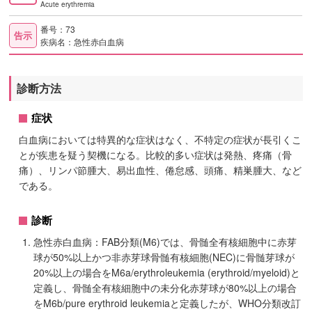
Acute erythremia
番号：73
告示
疾病名：急性赤白血病
診断方法
症状
白血病においては特異的な症状はなく、不特定の症状が長引くこ
とが疾患を疑う契機になる。比較的多い症状は発熱、疼痛（骨
痛）、リンパ節腫大、易出血性、倦怠感、頭痛、精巣腫大、など
である。
診断
急性赤白血病：FAB分類(M6)では、骨髄全有核細胞中に赤芽
球が50%以上かつ非赤芽球骨髄有核細胞(NEC)に骨髄芽球が
20%以上の場合をM6a/erythroleukemia (erythroid/myeloid)と
定義し、骨髄全有核細胞中の未分化赤芽球が80%以上の場合
をM6b/pure erythroid leukemiaと定義したが、WHO分類改訂