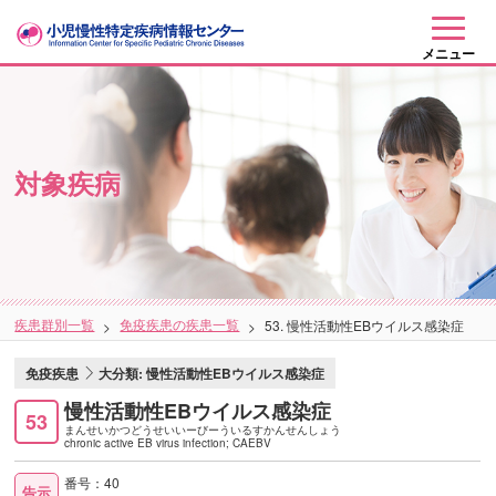
メニュー
対象疾病
疾患群別一覧
免疫疾患の疾患一覧
53. 慢性活動性EBウイルス感染症
免疫疾患
大分類: 慢性活動性EBウイルス感染症
慢性活動性EBウイルス感染症
53
まんせいかつどうせいいーびーういるすかんせんしょう
chronic active EB virus infection; CAEBV
番号：40
告示