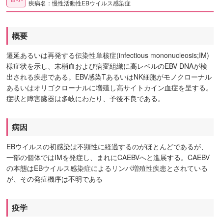
疾病名：慢性活動性EBウイルス感染症
概要
遷延あるいは再発する伝染性単核症(infectious mononucleosis;IM)
様症状を示し、末梢血および病変組織に高レベルのEBV DNAが検
出される疾患である。EBV感染TあるいはNK細胞がモノクローナル
あるいはオリゴクローナルに増殖し高サイトカイン血症を呈する。
症状と障害臓器は多岐にわたり、予後不良である。
病因
EBウイルスの初感染は不顕性に経過するのがほとんどであるが、
一部の個体ではIMを発症し、まれにCAEBVへと進展する。CAEBV
の本態はEBウイルス感染症によるリンパ増殖性疾患とされている
が、その発症機序は不明である
疫学