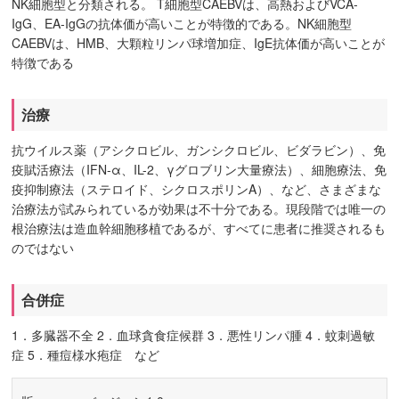
NK細胞型と分類される。 T細胞型CAEBVは、高熱およびVCA-
IgG、EA-IgGの抗体価が高いことが特徴的である。NK細胞型
CAEBVは、HMB、大顆粒リンパ球増加症、IgE抗体価が高いことが
特徴である
治療
抗ウイルス薬（アシクロビル、ガンシクロビル、ビダラビン）、免
疫賦活療法（IFN-α、IL-2、γグロブリン大量療法）、細胞療法、免
疫抑制療法（ステロイド、シクロスポリンA）、など、さまざまな
治療法が試みられているが効果は不十分である。現段階では唯一の
根治療法は造血幹細胞移植であるが、すべてに患者に推奨されるも
のではない
合併症
1．多臓器不全 2．血球貪食症候群 3．悪性リンパ腫 4．蚊刺過敏
症 5．種痘様水疱症 など