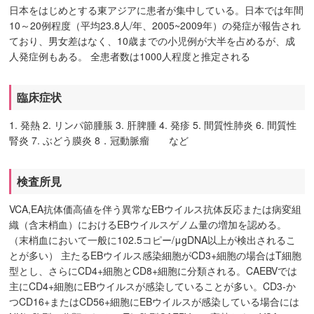
日本をはじめとする東アジアに患者が集中している。日本では年間
10～20例程度（平均23.8人/年、2005~2009年）の発症が報告され
ており、男女差はなく、10歳までの小児例が大半を占めるが、成
人発症例もある。 全患者数は1000人程度と推定される
臨床症状
1. 発熱 2. リンパ節腫脹 3. 肝脾腫 4. 発疹 5. 間質性肺炎 6. 間質性
腎炎 7. ぶどう膜炎 8．冠動脈瘤 など
検査所見
VCA,EA抗体価高値を伴う異常なEBウイルス抗体反応または病変組
織（含末梢血）におけるEBウイルスゲノム量の増加を認める。
（末梢血において一般に102.5コピー/μgDNA以上が検出されるこ
とが多い） 主たるEBウイルス感染細胞がCD3+細胞の場合はT細胞
型とし、さらにCD4+細胞とCD8+細胞に分類される。CAEBVでは
主にCD4+細胞にEBウイルスが感染していることが多い。CD3-か
つCD16+またはCD56+細胞にEBウイルスが感染している場合には